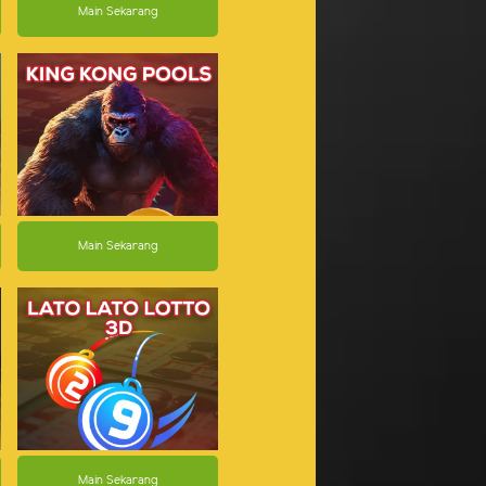
Main Sekarang
Main Sekarang
Main Sekarang