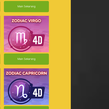
Main Sekarang
Main Sekarang