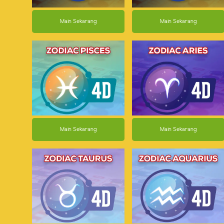
Main Sekarang
Main Sekarang
Main Sekarang
Main Sekarang